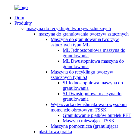
Dom
Produkty
maszyna do recyklingu tworzyw sztucznych
maszyna do granulowania tworzyw sztucznych
Maszyna do granulowania tworzyw
sztucznych typu ML
ML Jednostopniowa maszyna do
granulowania
ML Dwustopniowa maszyna do
granulowania
Maszyna do recyklingu tworzyw
sztucznych typu SJ
SJ Jednostopniowa maszyna do
granulowania
SJ Dwustopniowa maszyna do
granulowania
Wytłaczarka dwuślimakowa o wysokim
momencie obrotowym TSSK
Granulowanie płatków butelek PET
Maszyna mieszająca TSSK
Maszyna pomocnicza (granulująca)
plastikowa pralka