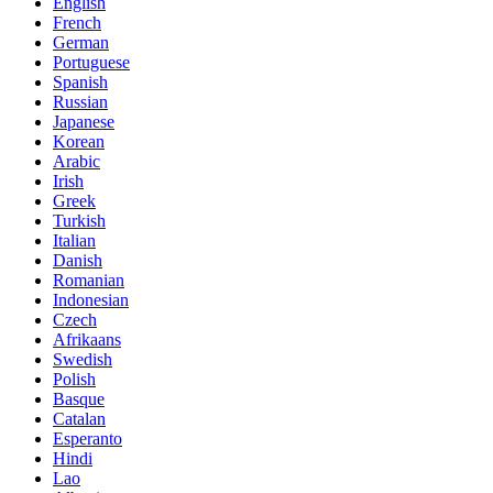
English
French
German
Portuguese
Spanish
Russian
Japanese
Korean
Arabic
Irish
Greek
Turkish
Italian
Danish
Romanian
Indonesian
Czech
Afrikaans
Swedish
Polish
Basque
Catalan
Esperanto
Hindi
Lao