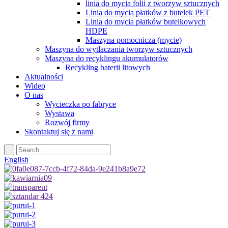
linia do mycia folii z tworzyw sztucznych
Linia do mycia płatków z butelek PET
Linia do mycia płatków butelkowych
HDPE
Maszyna pomocnicza (mycie)
Maszyna do wytłaczania tworzyw sztucznych
Maszyna do recyklingu akumulatorów
Recykling baterii litowych
Aktualności
Wideo
O nas
Wycieczka po fabryce
Wystawa
Rozwój firmy
Skontaktuj się z nami
English