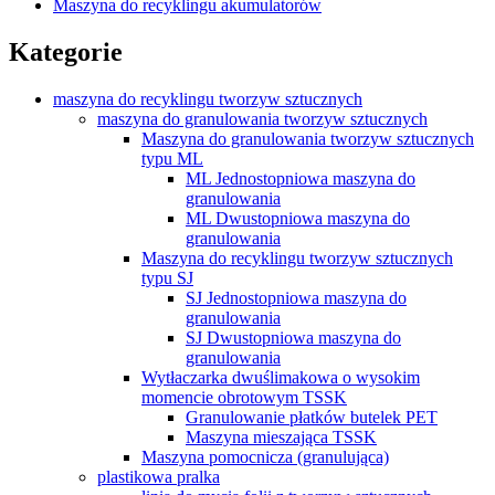
Maszyna do recyklingu akumulatorów
Kategorie
maszyna do recyklingu tworzyw sztucznych
maszyna do granulowania tworzyw sztucznych
Maszyna do granulowania tworzyw sztucznych
typu ML
ML Jednostopniowa maszyna do
granulowania
ML Dwustopniowa maszyna do
granulowania
Maszyna do recyklingu tworzyw sztucznych
typu SJ
SJ Jednostopniowa maszyna do
granulowania
SJ Dwustopniowa maszyna do
granulowania
Wytłaczarka dwuślimakowa o wysokim
momencie obrotowym TSSK
Granulowanie płatków butelek PET
Maszyna mieszająca TSSK
Maszyna pomocnicza (granulująca)
plastikowa pralka