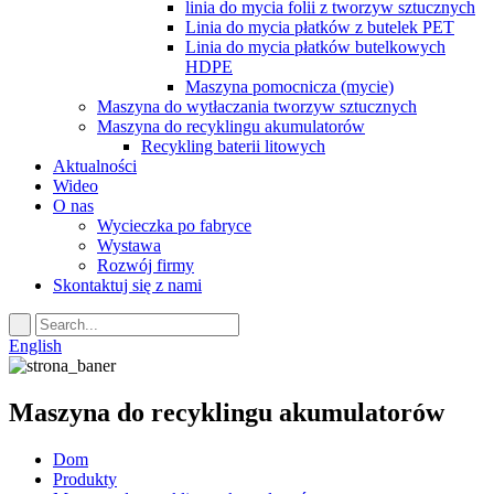
linia do mycia folii z tworzyw sztucznych
Linia do mycia płatków z butelek PET
Linia do mycia płatków butelkowych
HDPE
Maszyna pomocnicza (mycie)
Maszyna do wytłaczania tworzyw sztucznych
Maszyna do recyklingu akumulatorów
Recykling baterii litowych
Aktualności
Wideo
O nas
Wycieczka po fabryce
Wystawa
Rozwój firmy
Skontaktuj się z nami
English
Maszyna do recyklingu akumulatorów
Dom
Produkty