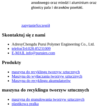
anodowego oraz miedzi i aluminium oraz
głowicy pala i skrawków powłoki.
zapytanie
Szczegół
Skontaktuj się z nami
Adresy
Chengdu Purui Polymer Engineering Co., Ltd.
telefon
Tel:028-85231009
E-MAIL
info@puruien.com
Produkty
maszyna do recyklingu tworzyw sztucznych
Maszyna do wytłaczania tworzyw sztucznych
Maszyna do recyklingu akumulatorów
maszyna do recyklingu tworzyw sztucznych
maszyna do granulowania tworzyw sztucznych
plastikowa pralka