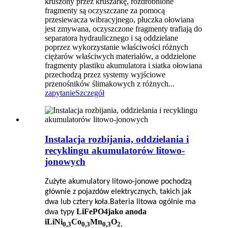
kruszony przez kruszarkę, rozdrobnione
fragmenty są oczyszczane za pomocą
przesiewacza wibracyjnego, płuczka ołowiana
jest zmywana, oczyszczone fragmenty trafiają do
separatora hydraulicznego i są oddzielane
poprzez wykorzystanie właściwości różnych
ciężarów właściwych materiałów, a oddzielone
fragmenty plastiku akumulatora i siatka ołowiana
przechodzą przez systemy wyjściowe
przenośników ślimakowych z różnych...
zapytanie
Szczegół
Instalacja rozbijania, oddzielania i
recyklingu akumulatorów litowo-
jonowych
Zużyte akumulatory litowo-jonowe pochodzą
głównie z pojazdów elektrycznych, takich jak
dwa lub cztery koła.Bateria litowa ogólnie ma
LiFePO4
jako anoda
dwa typy
i
LiNi
Co
Mn
O
0,3
0,3
0,3
2
.