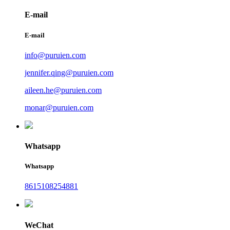
E-mail
E-mail
info@puruien.com
jennifer.qing@puruien.com
aileen.he@puruien.com
monar@puruien.com
Whatsapp
Whatsapp
8615108254881
WeChat