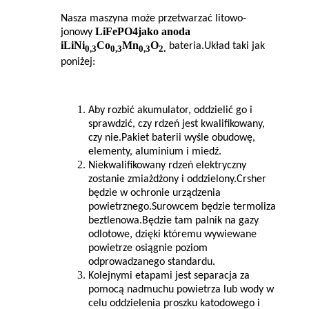
Nasza maszyna może przetwarzać litowo-
LiFePO4
jako anoda
jonowy
i
LiNi
Co
Mn
O
bateria.Układ taki jak
0,3
0,3
0,3
2
.
poniżej:
Aby rozbić akumulator, oddzielić go i
sprawdzić, czy rdzeń jest kwalifikowany,
czy nie.Pakiet baterii wyśle ​​​​obudowę,
elementy, aluminium i miedź.
Niekwalifikowany rdzeń elektryczny
zostanie zmiażdżony i oddzielony.Crsher
będzie w ochronie urządzenia
powietrznego.Surowcem będzie termoliza
beztlenowa.Będzie tam palnik na gazy
odlotowe, dzięki któremu wywiewane
powietrze osiągnie poziom
odprowadzanego standardu.
Kolejnymi etapami jest separacja za
pomocą nadmuchu powietrza lub wody w
celu oddzielenia proszku katodowego i