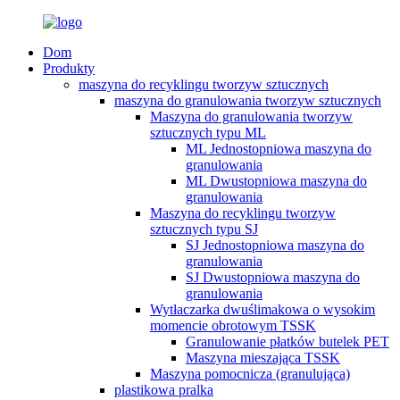
Dom
Produkty
maszyna do recyklingu tworzyw sztucznych
maszyna do granulowania tworzyw sztucznych
Maszyna do granulowania tworzyw
sztucznych typu ML
ML Jednostopniowa maszyna do
granulowania
ML Dwustopniowa maszyna do
granulowania
Maszyna do recyklingu tworzyw
sztucznych typu SJ
SJ Jednostopniowa maszyna do
granulowania
SJ Dwustopniowa maszyna do
granulowania
Wytłaczarka dwuślimakowa o wysokim
momencie obrotowym TSSK
Granulowanie płatków butelek PET
Maszyna mieszająca TSSK
Maszyna pomocnicza (granulująca)
plastikowa pralka