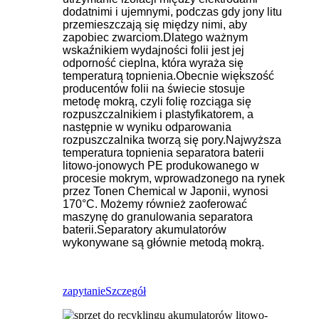
dodatnimi i ujemnymi, podczas gdy jony litu
przemieszczają się między nimi, aby
zapobiec zwarciom.Dlatego ważnym
wskaźnikiem wydajności folii jest jej
odporność cieplna, która wyraża się
temperaturą topnienia.Obecnie większość
producentów folii na świecie stosuje
metodę mokrą, czyli folię rozciąga się
rozpuszczalnikiem i plastyfikatorem, a
następnie w wyniku odparowania
rozpuszczalnika tworzą się pory.Najwyższa
temperatura topnienia separatora baterii
litowo-jonowych PE produkowanego w
procesie mokrym, wprowadzonego na rynek
przez Tonen Chemical w Japonii, wynosi
170°C. Możemy również zaoferować
maszynę do granulowania separatora
baterii.Separatory akumulatorów
wykonywane są głównie metodą mokrą.
zapytanie
Szczegół