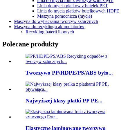
linia do mycia folii z tworzyw sztucznych
Linia do mycia płatków z butelek PET
Linia do mycia płatków butelkowych HDPE
Maszyna pomocnicza (mycie)
Maszyna do wytłaczania tworzyw sztucznych
Maszyna do recyklingu akumulatorów
Recykling baterii litowych
Polecane produkty
Tworzywo PP/HDPE/PS/ABS było...
Najwyższej klasy płatki PP PE...
Elastyczne laminowane tworzywo