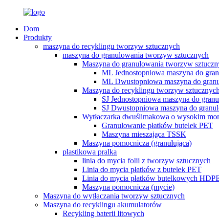
Dom
Produkty
maszyna do recyklingu tworzyw sztucznych
maszyna do granulowania tworzyw sztucznych
Maszyna do granulowania tworzyw sztucz
ML Jednostopniowa maszyna do gran
ML Dwustopniowa maszyna do gran
Maszyna do recyklingu tworzyw sztucznych
SJ Jednostopniowa maszyna do gran
SJ Dwustopniowa maszyna do granu
Wytłaczarka dwuślimakowa o wysokim m
Granulowanie płatków butelek PET
Maszyna mieszająca TSSK
Maszyna pomocnicza (granulująca)
plastikowa pralka
linia do mycia folii z tworzyw sztucznych
Linia do mycia płatków z butelek PET
Linia do mycia płatków butelkowych HDP
Maszyna pomocnicza (mycie)
Maszyna do wytłaczania tworzyw sztucznych
Maszyna do recyklingu akumulatorów
Recykling baterii litowych