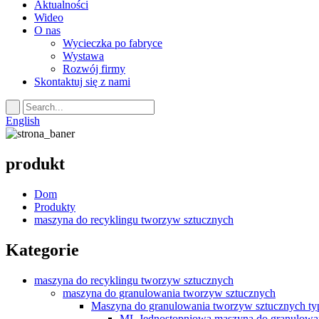
Aktualności
Wideo
O nas
Wycieczka po fabryce
Wystawa
Rozwój firmy
Skontaktuj się z nami
English
produkt
Dom
Produkty
maszyna do recyklingu tworzyw sztucznych
Kategorie
maszyna do recyklingu tworzyw sztucznych
maszyna do granulowania tworzyw sztucznych
Maszyna do granulowania tworzyw sztucznych t
ML Jednostopniowa maszyna do granulowa