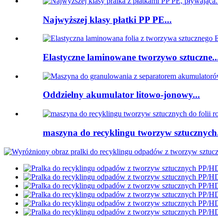
Najwyższej klasy płatki PP PE...
Elastyczne laminowane tworzywo sztuczne..
Oddzielny akumulator litowo-jonowy...
maszyna do recyklingu tworzyw sztucznych.