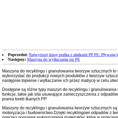
Poprzedni:
Najwyższej klasy pralka z płatkami PP PE. Pływający
Następny:
Maszyna do wytłaczania rur PE
Maszyna do recyklingu i granulowania tworzyw sztucznych to 
wykorzystać do produkcji nowych produktów z tworzyw sztucz
następnie topienie i wytłaczanie ich przez matrycę w celu utw
Dostępne są różne typy maszyn do recyklingu i granulowania
funkcje, takie jak sita usuwające zanieczyszczenia z odpadów
prania toreb tkanych PP
Maszyny do recyklingu i granulowania tworzyw sztucznych są
motoryzacja i budownictwo.Dzięki recyklingowi odpadów z tw
poprzez ponowne wykorzystanie materiałów, które w przeciwn