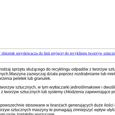
 zbiornik spryskiwacza do linii myjącej do recyklingu tworzyw sztucz
rodzaj sprzętu służącego do recyklingu odpadów z tworzyw sztu
nych.Maszyna zazwyczaj działa poprzez rozdrabnianie lub mie
orzenia peletek lub granulek.
 tworzyw sztucznych, w tym wytłaczarki jednoślimakowe i dwu
 z tworzyw sztucznych lub systemy chłodzenia zapewniające pra
 powszechnie stosowane w branżach generujących duże ilości 
orzyw sztucznych maszyny te pomagają zmniejszyć wpływ utyli
ym razie zostałyby wyrzucone.