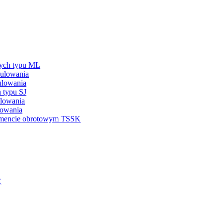
nych typu ML
ulowania
ulowania
 typu SJ
ulowania
lowania
omencie obrotowym TSSK
E