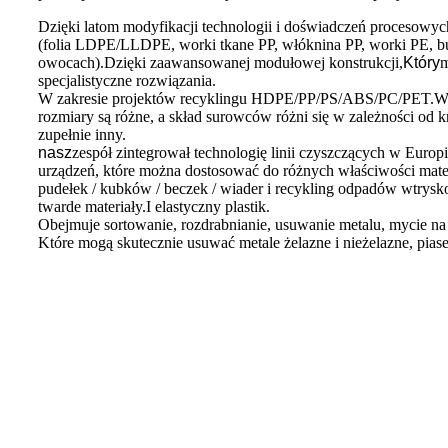
Dzięki latom modyfikacji technologii i doświadczeń procesowyc
(folia LDPE/LLDPE, worki tkane PP, włóknina PP, worki PE, bu
owocach).Dzięki zaawansowanej modułowej konstrukcji,
Który
m
specjalistyczne rozwiązania.
W zakresie projektów recyklingu HDPE/PP/PS/ABS/PC/PET.Więk
rozmiary są różne, a skład surowców różni się w zależności o
zupełnie inny.
nasz
zespół zintegrował technologię linii czyszczących w Europ
urządzeń, które można dostosować do różnych właściwości ma
pudełek / kubków / beczek / wiader i recykling odpadów wtrysk
twarde materiały.I elastyczny plastik.
Obejmuje sortowanie, rozdrabnianie, usuwanie metalu, mycie n
Które mogą skutecznie usuwać metale żelazne i nieżelazne, piasek