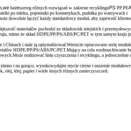
h,
we
ha
ve
szereg różnych rozwiązań w zakresie recyklingu
PS
PP PE
telki po mleku, pojemniki po kosmetykach, pudełka po warzywach i
oże dowolnie łączyć każdy standardowy moduł, aby zapewnić klient
szość materiałów pochodzi ze składowisk miejskich i przemysłowyc
d kraju, mimo że skład HDPE/PP/PS/ABS/PC/PET w tym samym kraju je
ie i Chinach i stale ją optymalizował.Wreszcie opracowano serię modu
teriałów HDPE/PP/PS/ABS/PC/PET.Mający na celu rozdmuchiwanie bu
owych.Może realizować linię czyszczenia i recyklingu, a jednocześnie
a zimno i na gorąco, wysokowydajne mycie cierne i suszenie modułowe
, olej, klej, papier i wiele innych różnych zanieczyszczeń.