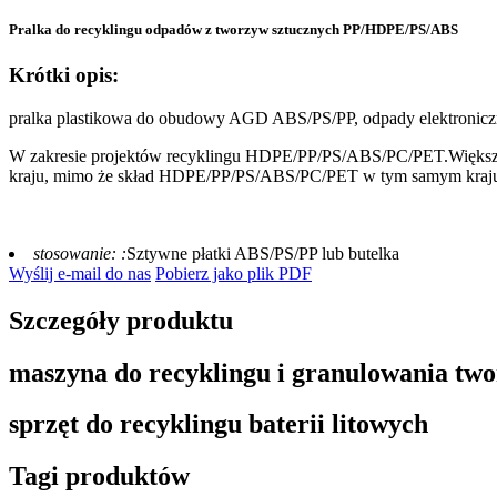
Pralka do recyklingu odpadów z tworzyw sztucznych PP/HDPE/PS/ABS
Krótki opis:
pralka plastikowa do obudowy AGD ABS/PS/PP, odpady elektroniczne
W zakresie projektów recyklingu HDPE/PP/PS/ABS/PC/PET.Większość 
kraju, mimo że skład HDPE/PP/PS/ABS/PC/PET w tym samym kraju je
stosowanie: :
Sztywne płatki ABS/PS/PP lub butelka
Wyślij e-mail do nas
Pobierz jako plik PDF
Szczegóły produktu
maszyna do recyklingu i granulowania tw
sprzęt do recyklingu baterii litowych
Tagi produktów