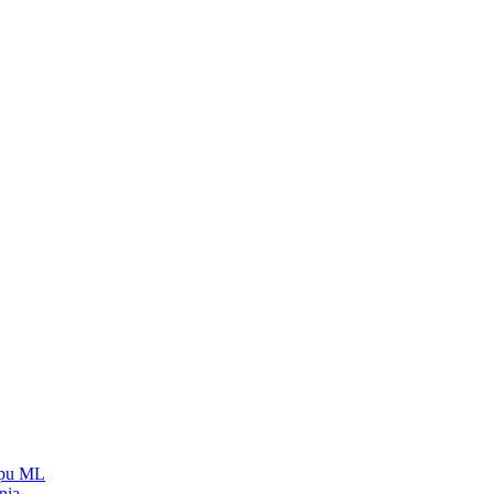
ypu ML
nia