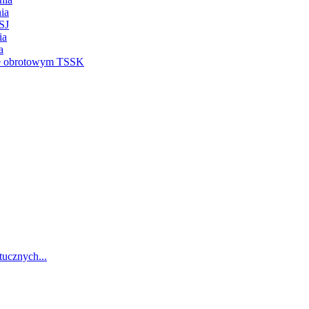
ia
SJ
ia
a
ie obrotowym TSSK