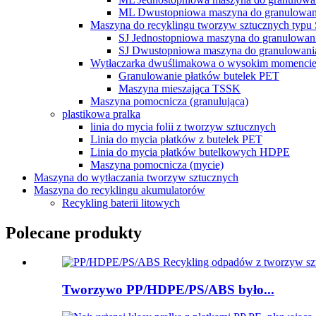
ML Dwustopniowa maszyna do granulowan
Maszyna do recyklingu tworzyw sztucznych typu 
SJ Jednostopniowa maszyna do granulowan
SJ Dwustopniowa maszyna do granulowani
Wytłaczarka dwuślimakowa o wysokim momenc
Granulowanie płatków butelek PET
Maszyna mieszająca TSSK
Maszyna pomocnicza (granulująca)
plastikowa pralka
linia do mycia folii z tworzyw sztucznych
Linia do mycia płatków z butelek PET
Linia do mycia płatków butelkowych HDPE
Maszyna pomocnicza (mycie)
Maszyna do wytłaczania tworzyw sztucznych
Maszyna do recyklingu akumulatorów
Recykling baterii litowych
Polecane produkty
Tworzywo PP/HDPE/PS/ABS było...