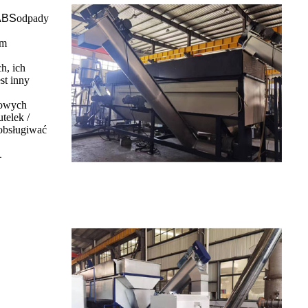
ABS
odpady
om
h, ich
st inny
łowych
telek /
 obsługiwać
.