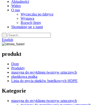
Aktualności
Wideo
O nas
Wycieczka po fabryce
Wystawa
Rozwój firmy
Skontaktuj się z nami
English
produkt
Dom
Produkty
maszyna do recyklingu tworzyw sztucznych
plastikowa pralka
Linia do mycia płatków butelkowych HDPE
Kategorie
maszyna do recyklingu tworzyw sztucznych
maszyna do granulowania tworzyw sztucznych