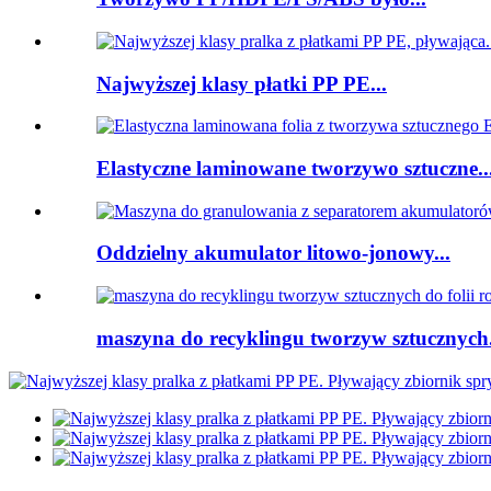
Najwyższej klasy płatki PP PE...
Elastyczne laminowane tworzywo sztuczne..
Oddzielny akumulator litowo-jonowy...
maszyna do recyklingu tworzyw sztucznych.