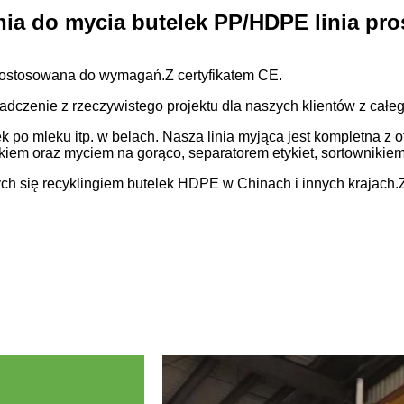
nia do mycia butelek PP/HDPE linia pro
 dostosowana do wymagań.Z certyfikatem CE.
czenie z rzeczywistego projektu dla naszych klientów z całeg
k po mleku itp. w belach. Nasza linia myjąca jest kompletna 
iem oraz myciem na gorąco, separatorem etykiet, sortownikiem 
cych się recyklingiem butelek HDPE w Chinach i innych kraja