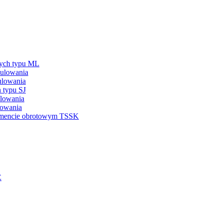
nych typu ML
ulowania
ulowania
 typu SJ
ulowania
lowania
omencie obrotowym TSSK
E