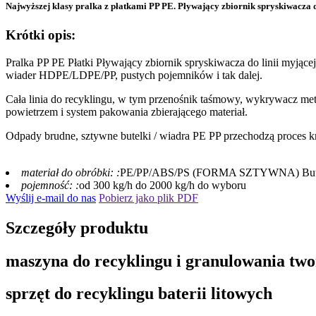
Najwyższej klasy pralka z płatkami PP PE. Pływający zbiornik spryskiwacza d
Krótki opis:
Pralka PP PE Płatki Pływający zbiornik spryskiwacza do linii 
wiader HDPE/LDPE/PP, pustych pojemników i tak dalej.
Cała linia do recyklingu, w tym przenośnik taśmowy, wykrywacz me
powietrzem i system pakowania zbierającego materiał.
Odpady brudne, sztywne butelki / wiadra PE PP przechodzą proces krus
materiał do obróbki: :
PE/PP/ABS/PS (FORMA SZTYWNA) Butelk
pojemność: :
od 300 kg/h do 2000 kg/h do wyboru
Wyślij e-mail do nas
Pobierz jako plik PDF
Szczegóły produktu
maszyna do recyklingu i granulowania tw
sprzęt do recyklingu baterii litowych