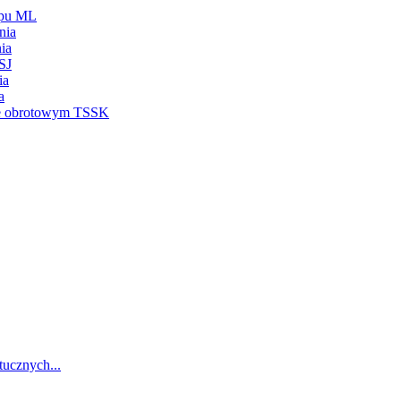
ypu ML
nia
ia
SJ
ia
a
ie obrotowym TSSK