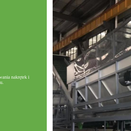
wania nakrętek i
u.