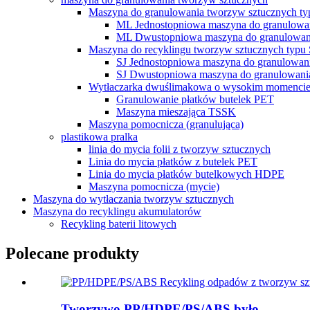
Maszyna do granulowania tworzyw sztucznych t
ML Jednostopniowa maszyna do granulowa
ML Dwustopniowa maszyna do granulowan
Maszyna do recyklingu tworzyw sztucznych typu 
SJ Jednostopniowa maszyna do granulowan
SJ Dwustopniowa maszyna do granulowani
Wytłaczarka dwuślimakowa o wysokim momenc
Granulowanie płatków butelek PET
Maszyna mieszająca TSSK
Maszyna pomocnicza (granulująca)
plastikowa pralka
linia do mycia folii z tworzyw sztucznych
Linia do mycia płatków z butelek PET
Linia do mycia płatków butelkowych HDPE
Maszyna pomocnicza (mycie)
Maszyna do wytłaczania tworzyw sztucznych
Maszyna do recyklingu akumulatorów
Recykling baterii litowych
Polecane produkty
Tworzywo PP/HDPE/PS/ABS było...