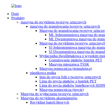
Dom
Produkty
maszyna do recyklingu tworzyw sztucznych
maszyna do granulowania tworzyw sztucznych
Maszyna do granulowania tworzyw sztucz
ML Jednostopniowa maszyna do gran
ML Dwustopniowa maszyna do gran
Maszyna do recyklingu tworzyw sztucznych
SJ Jednostopniowa maszyna do gran
SJ Dwustopniowa maszyna do granu
Wytłaczarka dwuślimakowa o wysokim m
Granulowanie płatków butelek PET
Maszyna mieszająca TSSK
Maszyna pomocnicza (granulująca)
plastikowa pralka
linia do mycia folii z tworzyw sztucznych
Linia do mycia płatków z butelek PET
Linia do mycia płatków butelkowych HDP
Maszyna pomocnicza (mycie)
Maszyna do wytłaczania tworzyw sztucznych
Maszyna do recyklingu akumulatorów
Recykling baterii litowych