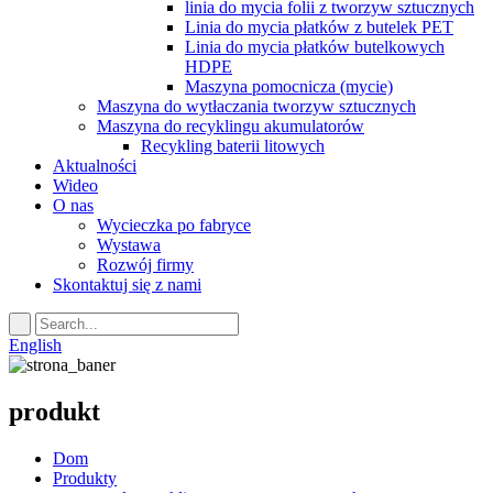
linia do mycia folii z tworzyw sztucznych
Linia do mycia płatków z butelek PET
Linia do mycia płatków butelkowych
HDPE
Maszyna pomocnicza (mycie)
Maszyna do wytłaczania tworzyw sztucznych
Maszyna do recyklingu akumulatorów
Recykling baterii litowych
Aktualności
Wideo
O nas
Wycieczka po fabryce
Wystawa
Rozwój firmy
Skontaktuj się z nami
English
produkt
Dom
Produkty