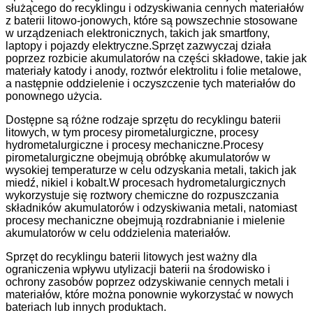
służącego do recyklingu i odzyskiwania cennych materiałów
z baterii litowo-jonowych, które są powszechnie stosowane
w urządzeniach elektronicznych, takich jak smartfony,
laptopy i pojazdy elektryczne.Sprzęt zazwyczaj działa
poprzez rozbicie akumulatorów na części składowe, takie jak
materiały katody i anody, roztwór elektrolitu i folie metalowe,
a następnie oddzielenie i oczyszczenie tych materiałów do
ponownego użycia.
Dostępne są różne rodzaje sprzętu do recyklingu baterii
litowych, w tym procesy pirometalurgiczne, procesy
hydrometalurgiczne i procesy mechaniczne.Procesy
pirometalurgiczne obejmują obróbkę akumulatorów w
wysokiej temperaturze w celu odzyskania metali, takich jak
miedź, nikiel i kobalt.W procesach hydrometalurgicznych
wykorzystuje się roztwory chemiczne do rozpuszczania
składników akumulatorów i odzyskiwania metali, natomiast
procesy mechaniczne obejmują rozdrabnianie i mielenie
akumulatorów w celu oddzielenia materiałów.
Sprzęt do recyklingu baterii litowych jest ważny dla
ograniczenia wpływu utylizacji baterii na środowisko i
ochrony zasobów poprzez odzyskiwanie cennych metali i
materiałów, które można ponownie wykorzystać w nowych
bateriach lub innych produktach.