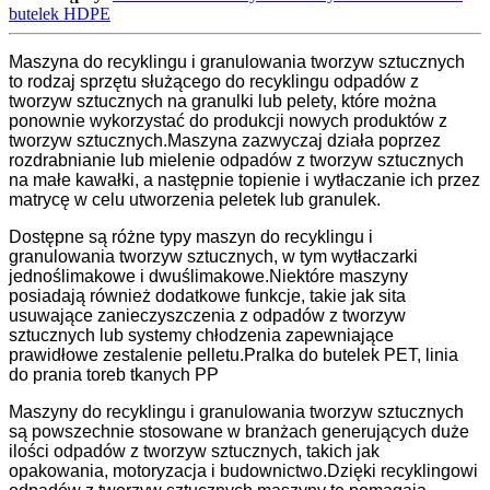
butelek HDPE
Maszyna do recyklingu i granulowania tworzyw sztucznych
to rodzaj sprzętu służącego do recyklingu odpadów z
tworzyw sztucznych na granulki lub pelety, które można
ponownie wykorzystać do produkcji nowych produktów z
tworzyw sztucznych.Maszyna zazwyczaj działa poprzez
rozdrabnianie lub mielenie odpadów z tworzyw sztucznych
na małe kawałki, a następnie topienie i wytłaczanie ich przez
matrycę w celu utworzenia peletek lub granulek.
Dostępne są różne typy maszyn do recyklingu i
granulowania tworzyw sztucznych, w tym wytłaczarki
jednoślimakowe i dwuślimakowe.Niektóre maszyny
posiadają również dodatkowe funkcje, takie jak sita
usuwające zanieczyszczenia z odpadów z tworzyw
sztucznych lub systemy chłodzenia zapewniające
prawidłowe zestalenie pelletu.Pralka do butelek PET, linia
do prania toreb tkanych PP
Maszyny do recyklingu i granulowania tworzyw sztucznych
są powszechnie stosowane w branżach generujących duże
ilości odpadów z tworzyw sztucznych, takich jak
opakowania, motoryzacja i budownictwo.Dzięki recyklingowi