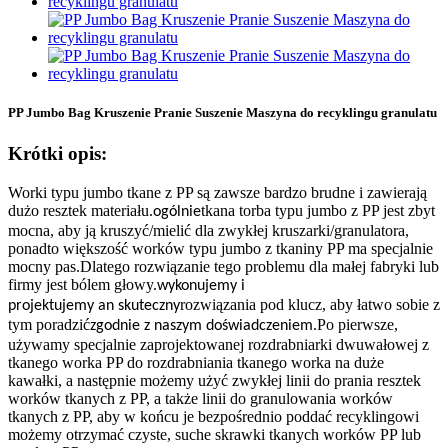
PP Jumbo Bag Kruszenie Pranie Suszenie Maszyna do recyklingu granulatu
Krótki opis:
Worki typu jumbo tkane z PP są zawsze bardzo brudne i zawierają
dużo resztek materiału.
tkana torba typu jumbo z PP jest zbyt
ogólnie
mocna, aby ją kruszyć/mielić dla zwykłej kruszarki/granulatora,
ponadto większość worków typu jumbo z tkaniny PP ma specjalnie
mocny pas.Dlatego rozwiązanie tego problemu dla małej fabryki lub
firmy jest bólem głowy.
wykonujemy i
rozwiązania pod klucz, aby łatwo sobie z
projektujemy
an
skuteczny
tym poradzić
.Po pierwsze,
zgodnie z naszym doświadczeniem
używamy specjalnie zaprojektowanej rozdrabniarki dwuwałowej z
tkanego worka PP do rozdrabniania tkanego worka na duże
kawałki, a następnie możemy użyć zwykłej linii do prania resztek
worków tkanych z PP, a także linii do granulowania worków
tkanych z PP, aby w końcu je bezpośrednio poddać recyklingowi
możemy otrzymać czyste, suche skrawki tkanych worków PP lub