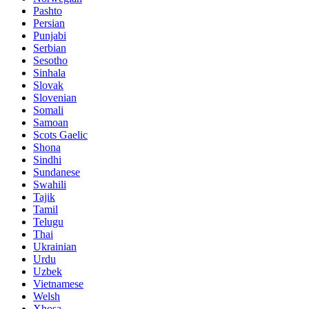
Pashto
Persian
Punjabi
Serbian
Sesotho
Sinhala
Slovak
Slovenian
Somali
Samoan
Scots Gaelic
Shona
Sindhi
Sundanese
Swahili
Tajik
Tamil
Telugu
Thai
Ukrainian
Urdu
Uzbek
Vietnamese
Welsh
Xhosa