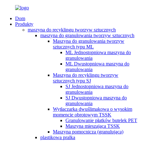
Dom
Produkty
maszyna do recyklingu tworzyw sztucznych
maszyna do granulowania tworzyw sztucznych
Maszyna do granulowania tworzyw
sztucznych typu ML
ML Jednostopniowa maszyna do
granulowania
ML Dwustopniowa maszyna do
granulowania
Maszyna do recyklingu tworzyw
sztucznych typu SJ
SJ Jednostopniowa maszyna do
granulowania
SJ Dwustopniowa maszyna do
granulowania
Wytłaczarka dwuślimakowa o wysokim
momencie obrotowym TSSK
Granulowanie płatków butelek PET
Maszyna mieszająca TSSK
Maszyna pomocnicza (granulująca)
plastikowa pralka