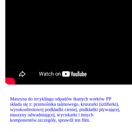
Maszyna do recyklingu odpadów tkanych worków PP
składa się z: przenośnika taśmowego, kruszarki (szlifierki),
wysokoobrotowej podkładki ciernej, podkładki pływającej,
maszyny odwadniającej, wyciskarki i innych
komponentów.szczegóły, sprawdź ten film.