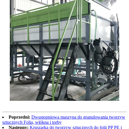
Poprzedni:
Dwustopniowa maszyna do granulowania tworzyw
sztucznych Folia, włókna i torby
Następny:
Kruszarka do tworzyw sztucznych do folii PP PE i