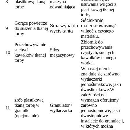
8
plastikową tkaną
maszyna
usuwania wilgoci z
torbę
odwadniająca
plastikowej tkanej
torby.
S
ściskanie
Gorące powietrze
S
maszyna do
materiałów
usunąć
9
do suszenia tkanej
wyciskania
wilgoć z czystego
torby
materiału.
Zbiornik do
Przechowywanie
przechowywania
suchych
Silos
10
czystych, suchych
kawałków tkanej
magazynowy
kawałków tkanego
torby
worka.
W naszej ofercie
znajdują się zarówno
wytłaczarki
jednoślimakowe, jak i
dwuślimakowe.W
zależności od
zrób plastikową
wymagań oferujemy
tkaną torbę w
Granulator /
zarówno
11
granulki
wytłaczarka
jednostopniowe, jak i
(opcjonalnie)
dwustopniowe
instalacje do granulacji,
w których można