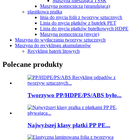
Maszyna mieszająca TSSK
Maszyna pomocnicza (granulująca)
plastikowa pralka
linia do mycia folii z tworzyw sztucznych
Linia do mycia płatków z butelek PET
Linia do mycia płatków butelkowych HDPE
Maszyna pomocnicza (mycie)
Maszyna do wytłaczania tworzyw sztucznych
Maszyna do recyklingu akumulatorów
Recykling baterii litowych
Polecane produkty
Tworzywo PP/HDPE/PS/ABS było...
Najwyższej klasy płatki PP PE...