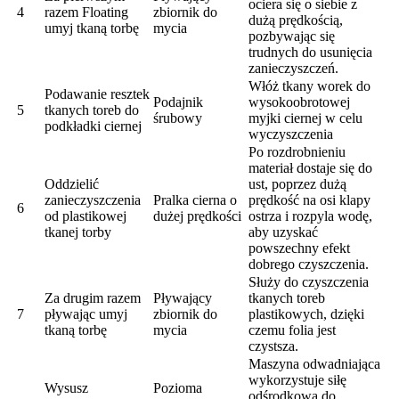
ociera się o siebie z
4
razem Floating
zbiornik do
dużą prędkością,
umyj tkaną torbę
mycia
pozbywając się
trudnych do usunięcia
zanieczyszczeń.
Włóż tkany worek do
Podawanie resztek
Podajnik
wysokoobrotowej
5
tkanych toreb do
śrubowy
myjki ciernej w celu
podkładki ciernej
wyczyszczenia
Po rozdrobnieniu
materiał dostaje się do
Oddzielić
ust, poprzez dużą
zanieczyszczenia
Pralka cierna o
prędkość na osi klapy
6
od plastikowej
dużej prędkości
ostrza i rozpyla wodę,
tkanej torby
aby uzyskać
powszechny efekt
dobrego czyszczenia.
Służy do czyszczenia
Za drugim razem
Pływający
tkanych toreb
7
pływając umyj
zbiornik do
plastikowych, dzięki
tkaną torbę
mycia
czemu folia jest
czystsza.
Maszyna odwadniająca
wykorzystuje siłę
Wysusz
Pozioma
odśrodkową do