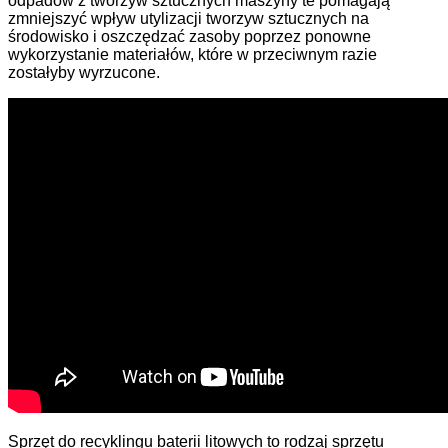
odpadów z tworzyw sztucznych maszyny te pomagają
zmniejszyć wpływ utylizacji tworzyw sztucznych na
środowisko i oszczędzać zasoby poprzez ponowne
wykorzystanie materiałów, które w przeciwnym razie
zostałyby wyrzucone.
Sprzęt do recyklingu baterii litowych to rodzaj sprzętu