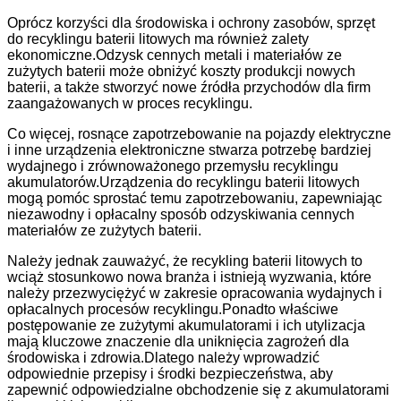
Oprócz korzyści dla środowiska i ochrony zasobów, sprzęt
do recyklingu baterii litowych ma również zalety
ekonomiczne.Odzysk cennych metali i materiałów ze
zużytych baterii może obniżyć koszty produkcji nowych
baterii, a także stworzyć nowe źródła przychodów dla firm
zaangażowanych w proces recyklingu.
Co więcej, rosnące zapotrzebowanie na pojazdy elektryczne
i inne urządzenia elektroniczne stwarza potrzebę bardziej
wydajnego i zrównoważonego przemysłu recyklingu
akumulatorów.Urządzenia do recyklingu baterii litowych
mogą pomóc sprostać temu zapotrzebowaniu, zapewniając
niezawodny i opłacalny sposób odzyskiwania cennych
materiałów ze zużytych baterii.
Należy jednak zauważyć, że recykling baterii litowych to
wciąż stosunkowo nowa branża i istnieją wyzwania, które
należy przezwyciężyć w zakresie opracowania wydajnych i
opłacalnych procesów recyklingu.Ponadto właściwe
postępowanie ze zużytymi akumulatorami i ich utylizacja
mają kluczowe znaczenie dla uniknięcia zagrożeń dla
środowiska i zdrowia.Dlatego należy wprowadzić
odpowiednie przepisy i środki bezpieczeństwa, aby
zapewnić odpowiedzialne obchodzenie się z akumulatorami