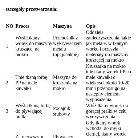
szczegóły przetwarzania:
NO
Proces
Maszyna
Opis
Oddziela
Wyślij tkany
Przenośnik z
zanieczyszczenia, takie
worek do maszyny
wykrywaczem
jak metale, w tkanym
1
kruszącej na
metalu
worku i przesyła
mokro
(opcjonalnie)
materiały do ​​maszyny
kruszącej na mokro
Kruszarka na mokro
tnie tkany worek PP na
Tnie tkaną torbę
Maszyna do
małe kawałki o
2
PP na małe
kruszenia na
wielkości około 10-20
kawałki
mokro
mm i przenosi go na
następny element
wyposażenia.
Wyślij tkaną torbę
Włóż tkany worek do
Podajnik
3
do pływającej
gorącej pralki w celu
śrubowy
pralki
wyczyszczenia
Gdy tkany worek
wchodzi do myjki
ciernej, tkany worek
Za pierwszym
Pływający