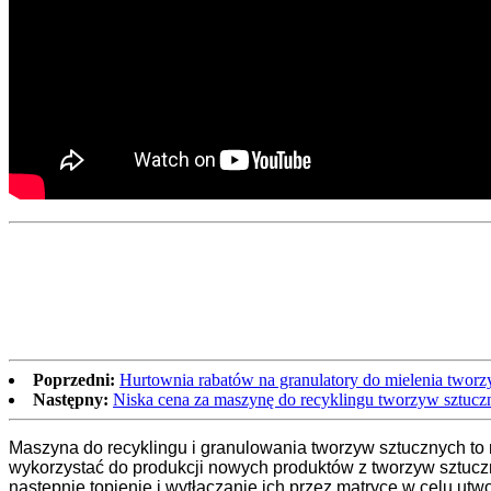
Poprzedni:
Hurtownia rabatów na granulatory do mielenia twor
Następny:
Niska cena za maszynę do recyklingu tworzyw sztuczn
Maszyna do recyklingu i granulowania tworzyw sztucznych to 
wykorzystać do produkcji nowych produktów z tworzyw sztucz
następnie topienie i wytłaczanie ich przez matrycę w celu utw