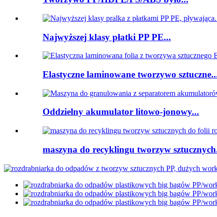
Najwyższej klasy płatki PP PE...
Elastyczne laminowane tworzywo sztuczne..
Oddzielny akumulator litowo-jonowy...
maszyna do recyklingu tworzyw sztucznych.