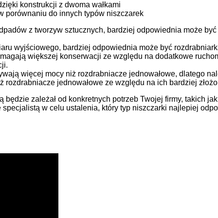
dzięki konstrukcji z dwoma wałkami
w porównaniu do innych typów niszczarek
 odpadów z tworzyw sztucznych, bardziej odpowiednia może by
iaru wyjściowego, bardziej odpowiednia może być rozdrabniar
gają większej konserwacji ze względu na dodatkowe ruchome 
ji.
ają więcej mocy niż rozdrabniacze jednowałowe, dlatego nal
 rozdrabniacze jednowałowe ze względu na ich bardziej złożo
będzie zależał od konkretnych potrzeb Twojej firmy, takich j
specjalistą w celu ustalenia, który typ niszczarki najlepiej o