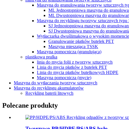
Maszyna do granulowania tworzyw sztucznych t
ML Jednostopniowa maszyna do granulowa
ML Dwustopniowa maszyna do granulowan
Maszyna do recyklingu tworzyw sztucznych typu 
SJ Jednostopniowa maszyna do granulowan
SJ Dwustopniowa maszyna do granulowani
Wytłaczarka dwuślimakowa o wysokim momenc
Granulowanie płatków butelek PET
Maszyna mieszająca TSSK
Maszyna pomocnicza (granulująca)
plastikowa pralka
linia do mycia folii z tworzyw sztucznych
Linia do mycia płatków z butelek PET
Linia do mycia płatków butelkowych HDPE
Maszyna pomocnicza (mycie)
Maszyna do wytłaczania tworzyw sztucznych
Maszyna do recyklingu akumulatorów
Recykling baterii litowych
Polecane produkty
Tworzywo PP/HDPE/PS/ABS było...