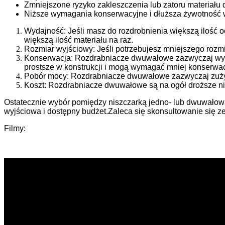
Zmniejszone ryzyko zakleszczenia lub zatoru materiału 
Niższe wymagania konserwacyjne i dłuższa żywotność 
Wydajność: Jeśli masz do rozdrobnienia większą ilość
większą ilość materiału na raz.
Rozmiar wyjściowy: Jeśli potrzebujesz mniejszego rozm
Konserwacja: Rozdrabniacze dwuwałowe zazwyczaj wyma
prostsze w konstrukcji i mogą wymagać mniej konserwac
Pobór mocy: Rozdrabniacze dwuwałowe zazwyczaj zużyw
Koszt: Rozdrabniacze dwuwałowe są na ogół droższe niż
Ostatecznie wybór pomiędzy niszczarką jedno- lub dwuwałową 
wyjściowa i dostępny budżet.Zaleca się skonsultowanie się ze 
Filmy: