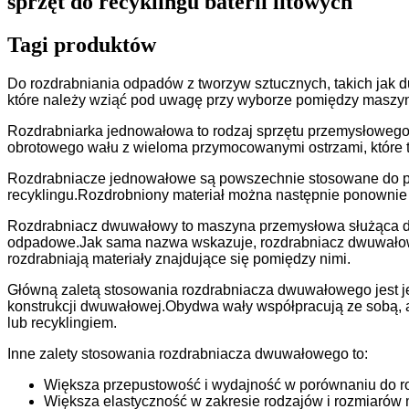
sprzęt do recyklingu baterii litowych
Tagi produktów
Do rozdrabniania odpadów z tworzyw sztucznych, takich jak d
które należy wziąć pod uwagę przy wyborze pomiędzy maszyn
Rozdrabniarka jednowałowa to rodzaj sprzętu przemysłowego 
obrotowego wału z wieloma przymocowanymi ostrzami, które t
Rozdrabniacze jednowałowe są powszechnie stosowane do prz
recyklingu.Rozdrobniony materiał można następnie ponownie 
Rozdrabniacz dwuwałowy to maszyna przemysłowa służąca do r
odpadowe.Jak sama nazwa wskazuje, rozdrabniacz dwuwałowy 
rozdrabniają materiały znajdujące się pomiędzy nimi.
Główną zaletą stosowania rozdrabniacza dwuwałowego jest jeg
konstrukcji dwuwałowej.Obydwa wały współpracują ze sobą, aby
lub recyklingiem.
Inne zalety stosowania rozdrabniacza dwuwałowego to:
Większa przepustowość i wydajność w porównaniu do 
Większa elastyczność w zakresie rodzajów i rozmiarów 