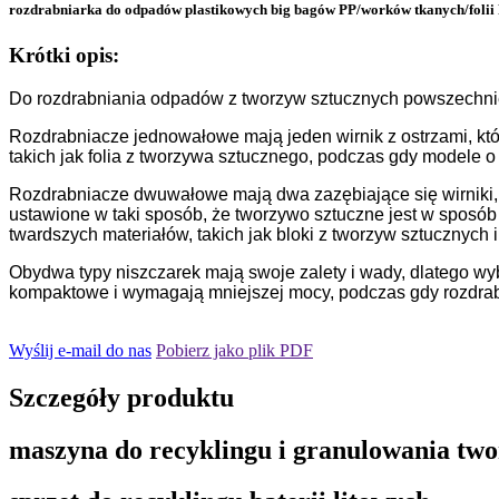
rozdrabniarka do odpadów plastikowych big bagów PP/worków tkanych/folii
Krótki opis:
Do rozdrabniania odpadów z tworzyw sztucznych powszechnie
Rozdrabniacze jednowałowe mają jeden wirnik z ostrzami, któ
takich jak folia z tworzywa sztucznego, podczas gdy modele o
Rozdrabniacze dwuwałowe mają dwa zazębiające się wirniki, kt
ustawione w taki sposób, że tworzywo sztuczne jest w sposó
twardszych materiałów, takich jak bloki z tworzyw sztucznych 
Obydwa typy niszczarek mają swoje zalety i wady, dlatego w
kompaktowe i wymagają mniejszej mocy, podczas gdy rozdrab
Wyślij e-mail do nas
Pobierz jako plik PDF
Szczegóły produktu
maszyna do recyklingu i granulowania tw