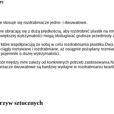
 PE
 stosuje się rozdrabniacze jedno- i dwuwałowe.
re obracają się z dużą prędkością, aby rozdrobnić plastik na m
 większej wytrzymałości mogą obsługiwać grubsze przedmioty z t
óre współpracują ze sobą w celu rozdrabniania plastiku.Dwa ro
b ciągły rozrywane i rozdrabniane, aż osiągnie pożądany roz
i pojemniki o dużej wytrzymałości.
ybór między nimi zależy od konkretnych potrzeb zastosowania.N
niacze dwuwałowe są bardziej wydajne w rozdrabnianiu twards
orzyw sztucznych