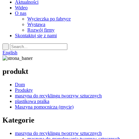
Aktualności
Wideo
O nas
Wycieczka po fabryce
Wystawa
Rozwój firmy
Skontaktuj się z nami
English
produkt
Dom
Produkty
maszyna do recyklingu tworzyw sztucznych
plastikowa pralka
Maszyna pomocnicza (mycie)
Kategorie
maszyna do recyklingu tworzyw sztucznych
maszyna do granulowania tworzyw sztucznych