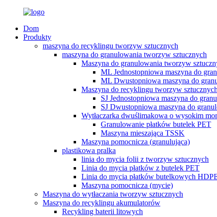
Dom
Produkty
maszyna do recyklingu tworzyw sztucznych
maszyna do granulowania tworzyw sztucznych
Maszyna do granulowania tworzyw sztucz
ML Jednostopniowa maszyna do gran
ML Dwustopniowa maszyna do gran
Maszyna do recyklingu tworzyw sztucznych
SJ Jednostopniowa maszyna do gran
SJ Dwustopniowa maszyna do granu
Wytłaczarka dwuślimakowa o wysokim m
Granulowanie płatków butelek PET
Maszyna mieszająca TSSK
Maszyna pomocnicza (granulująca)
plastikowa pralka
linia do mycia folii z tworzyw sztucznych
Linia do mycia płatków z butelek PET
Linia do mycia płatków butelkowych HDP
Maszyna pomocnicza (mycie)
Maszyna do wytłaczania tworzyw sztucznych
Maszyna do recyklingu akumulatorów
Recykling baterii litowych