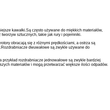
niejsze kawałki.Są często używane do miękkich materiałów,
worzyw sztucznych, takie jak rury i pojemniki.
tory obracają się z różnymi prędkościami, a ostrza są
miar.Rozdrabniacze dwuwałowe są zwykle używane do
a przykład rozdrabniacze jednowałowe są zwykle bardziej
zych materiałów i mogą przetwarzać większe ilości odpadów.