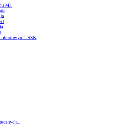
ypu ML
nia
ia
SJ
ia
a
ie obrotowym TSSK