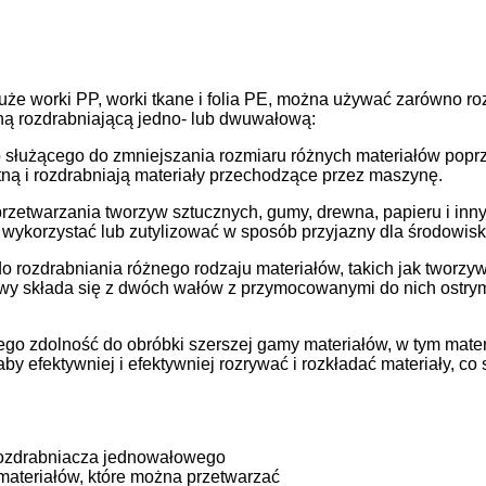
uże worki PP, worki tkane i folia PE, można używać zarówno ro
ą rozdrabniającą jedno- lub dwuwałową:
służącego do zmniejszania rozmiaru różnych materiałów poprz
ną i rozdrabniają materiały przechodzące przez maszynę.
etwarzania tworzyw sztucznych, gumy, drewna, papieru i inn
wykorzystać lub zutylizować w sposób przyjazny dla środowisk
ozdrabniania różnego rodzaju materiałów, takich jak tworzywa
składa się z dwóch wałów z przymocowanymi do nich ostrymi o
o zdolność do obróbki szerszej gamy materiałów, w tym materia
 efektywniej i efektywniej rozrywać i rozkładać materiały, co 
rozdrabniacza jednowałowego
materiałów, które można przetwarzać