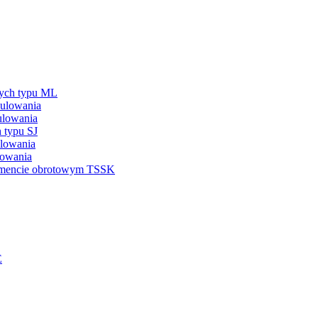
nych typu ML
ulowania
ulowania
 typu SJ
ulowania
lowania
omencie obrotowym TSSK
E