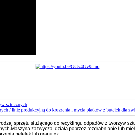
zyw sztucznych
ych / linię produkcyjną do kruszenia i mycia płatków z butelek dla z
rodzaj sprzętu służącego do recyklingu odpadów z tworzyw sztu
nych.Maszyna zazwyczaj działa poprzez rozdrabnianie lub mie
orzenia peletek lub granulek.